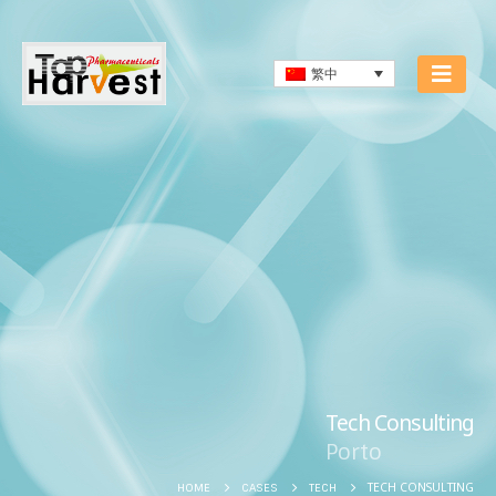
繁中
Tech Consulting
Porto
TECH CONSULTING
HOME
CASES
TECH