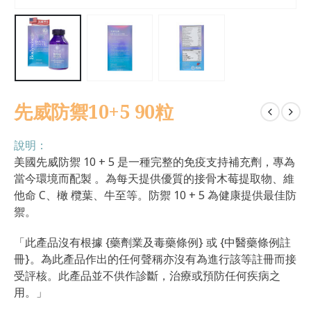
先威防禦10+5 90粒
說明：
美國先威防禦 10 + 5 是一種完整的免疫支持補充劑，專為
當今環境而配製 。為每天提供優質的接骨木莓提取物、維
他命 C、橄 欖葉、牛至等。防禦 10 + 5 為健康提供最佳防
禦。
「此產品沒有根據 {藥劑業及毒藥條例} 或 {中醫藥條例註
冊}。為此產品作出的任何聲稱亦沒有為進行該等註冊而接
受評核。此產品並不供作診斷，治療或預防任何疾病之
用。」