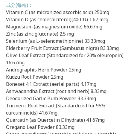
成分(每粒)：
Vitamin C (as micronized ascorbic acid) 250mg
Vitamin D (as cholecalciferol)(400IU) 1.67 mcg
Magnesium (as magnesium oxide) 66.67mg
Zinc (as zinc gluconate) 2.5 mg
Selenium (as L-selenomethionine) 33.33mcg
Elderberry Fruit Extract (Sambucus nigra) 83.33mg
Olive Leaf Extract (Standardized for 20% oleuropein)
16.67mg
Andrographis Herb Powder 25mg
Kudzu Root Powder 25mg
Boneset 4:1 Extract (aerial parts) 4.17mg
Ashwagandha Extract (root and herb) 8.33mg
Deodorized Garlic Bulb Powder 33.33mg
Turmeric Root Extract (Standardized for 95%
curcuminoids) 41.67mg
Quercetin (as Quercetin Dihydrate) 41.67mg
Oregano Leaf Powder 83.33mg