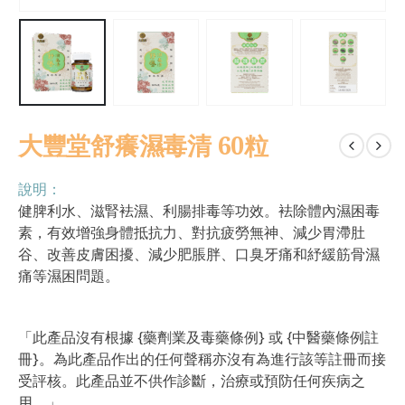
大豐堂舒癢濕毒清 60粒
說明：
健脾利水、滋腎袪濕、利腸排毒等功效。袪除體內濕困毒
素，有效增強身體抵抗力、對抗疲勞無神、減少胃滯肚
谷、改善皮膚困擾、減少肥脹胖、口臭牙痛和紓緩筋骨濕
痛等濕困問題。
「此產品沒有根據 {藥劑業及毒藥條例} 或 {中醫藥條例註
冊}。為此產品作出的任何聲稱亦沒有為進行該等註冊而接
受評核。此產品並不供作診斷，治療或預防任何疾病之
用。」