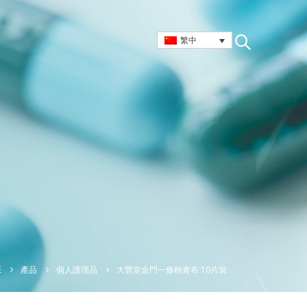
繁中
大豐堂金門一條根膏布 10片裝
E
產品
個人護理品