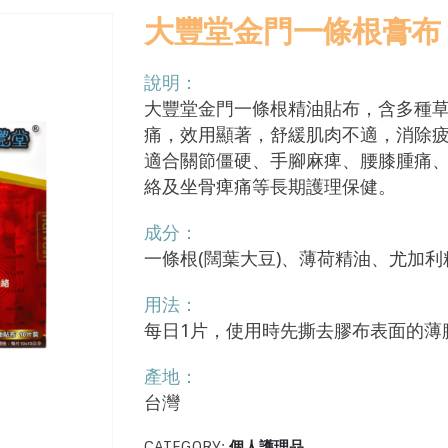
大豐堂金門一條根膏布 
說明：
大豐堂金門一條根精油貼布，含多種
痛，效用顯著，舒緩肌肉不適，消除
適合關節僵硬、手腳麻痺、腰膝腫痛、
絡及坐骨痺痛等長期護理保健。
成分：
一條根(闊葉大豆)、薄荷精油、尤加
用法：
每日1片，使用時先撕去膠布表面的薄
產地：
台灣
CATEGORY:
個人護理品