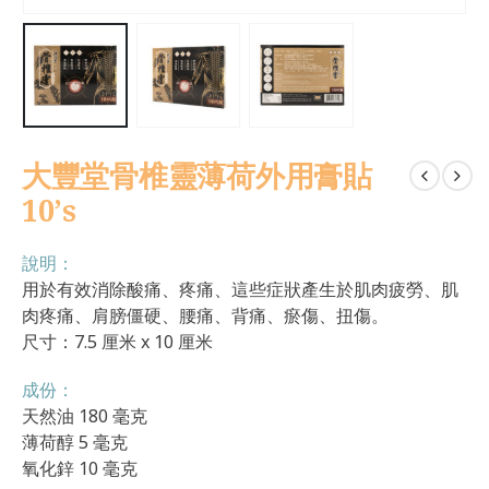
大豐堂骨椎靈薄荷外用膏貼
10’s
說明：
用於有效消除酸痛、疼痛、這些症狀產生於肌肉疲勞、肌
肉疼痛、肩膀僵硬、腰痛、背痛、瘀傷、扭傷。
尺寸：7.5 厘米 x 10 厘米
成份：
天然油 180 毫克
薄荷醇 5 毫克
氧化鋅 10 毫克