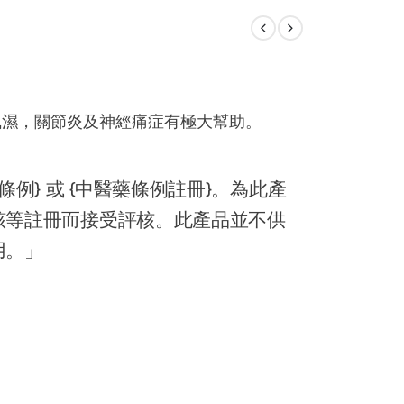
風濕，關節炎及神經痛症有極大幫助。
。
例} 或 {中醫藥條例註冊}。為此產
該等註冊而接受評核。此產品並不供
用。」