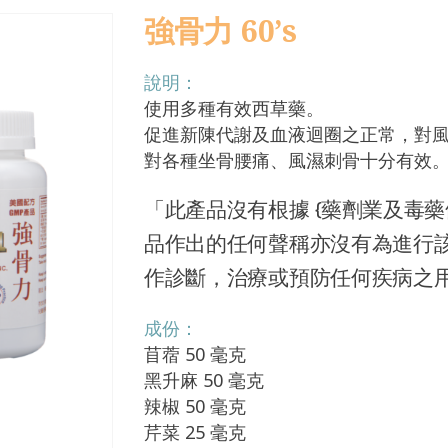
強骨力 60’s
說明：
使用多種有效西草藥。
促進新陳代謝及血液迴圈之正常，對
對各種坐骨腰痛、風濕刺骨十分有效
「此產品沒有根據 {藥劑業及毒藥條
品作出的任何聲稱亦沒有為進行
作診斷，治療或預防任何疾病之
成份：
苜蓿 50 毫克
黑升麻 50 毫克
辣椒 50 毫克
芹菜 25 毫克