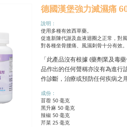
德國漢堡強力滅濕痛 60 C
說明：
使用多種有效西草藥。
促進新陳代謝及血液迴圈之正常，對
對各種坐骨腰痛、風濕刺骨十分有效
「此產品沒有根據 {藥劑業及毒藥條
品作出的任何聲稱亦沒有為進行
作診斷，治療或預防任何疾病之
成份：
苜蓿 50 毫克
黑升麻 50 毫克
辣椒 50 毫克
芹菜 25 毫克