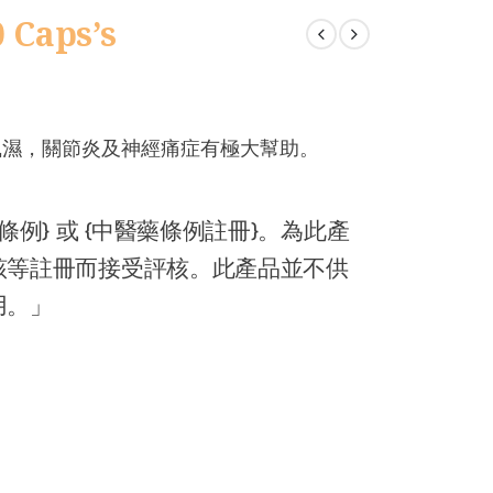
aps’s
風濕，關節炎及神經痛症有極大幫助。
。
例} 或 {中醫藥條例註冊}。為此產
該等註冊而接受評核。此產品並不供
用。」