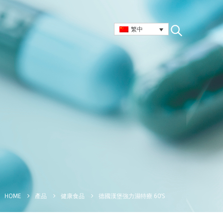
繁中
德國漢堡強力濕特療 60’S
HOME
產品
健康食品