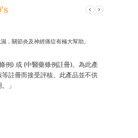
’s
風濕，關節炎及神經痛症有極大幫助。
。
例} 或 {中醫藥條例註冊}。為此產
該等註冊而接受評核。此產品並不供
用。」