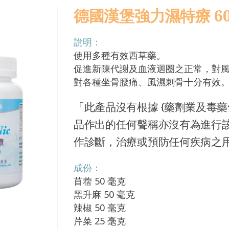
德國漢堡強力濕特療 60
說明：
使用多種有效西草藥。
促進新陳代謝及血液迴圈之正常，對
對各種坐骨腰痛、風濕刺骨十分有效
「此產品沒有根據 {藥劑業及毒藥條
品作出的任何聲稱亦沒有為進行
作診斷，治療或預防任何疾病之
成份：
苜蓿 50 毫克
黑升麻 50 毫克
辣椒 50 毫克
芹菜 25 毫克