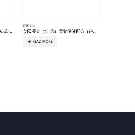
健康食品
美國 Alvitamed 三倍奧米加 3-6-9 精華 60’s
美國長青（51+歲）骨骼保健配方（鈣鎂鋅） 100’s
READ MORE
健康食品
籮鈣全 100’s
READ MO