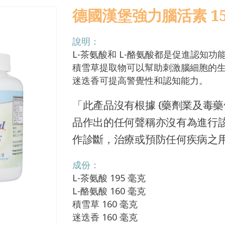
德國漢堡強力腦活素 150
說明：
L-茶氨酸和 L-酪氨酸都是促進認知
積雪草提取物可以幫助刺激腦細胞的
迷迭香可提高警覺性和認知能力。
「此產品沒有根據 {藥劑業及毒藥條
品作出的任何聲稱亦沒有為進行
作診斷，治療或預防任何疾病之
成份：
L-茶氨酸 195 毫克
L-酪氨酸 160 毫克
積雪草 160 毫克
迷迭香 160 毫克