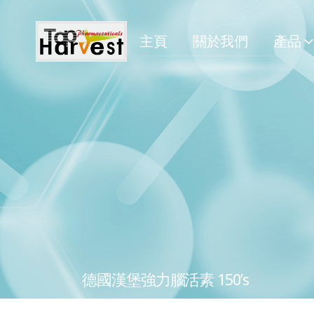
主頁
關於我們
產品
德國漢堡強力腦活素 150’s