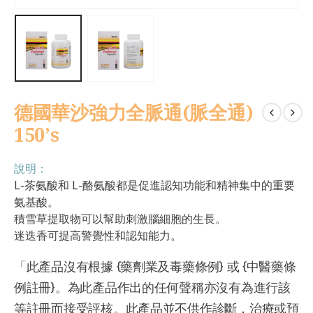
德國華沙強力全脈通(脈全通)
150’s
說明：
L-茶氨酸和 L-酪氨酸都是促進認知功能和精神集中的重要
氨基酸。
積雪草提取物可以幫助刺激腦細胞的生長。
迷迭香可提高警覺性和認知能力。
「此產品沒有根據 {藥劑業及毒藥條例} 或 {中醫藥條
例註冊}。為此產品作出的任何聲稱亦沒有為進行該
等註冊而接受評核。此產品並不供作診斷，治療或預