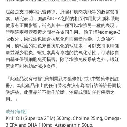
膽鹼是支持神經訊號傳導、肝臟和肌肉功能等的必需營養
素。研究表明，膽鹼和DHA之間的相互作用對大腦和眼睛
健康有正面影響，補充其中一種可以增強另一種的表現，
證明這兩種營養素之間存在協同作用。 除了增強omega-3
吸收外，磷蝦油也因含抗氧化劑而備受推崇。與魚油不
同，磷蝦油的紅色來自抗氧化的蝦紅素，可以支持眼睛健
康並減少發炎。蝦紅素具有卓越的抗氧化活性，可清除自
由基並保護細胞免受損害。除了增強免疫系統之外，蝦紅
素還可能有助於減少炎症。
「此產品沒有根據 {藥劑業及毒藥條例} 或 {中醫藥條例註
冊}。為此產品作出的任何聲稱亦沒有為進行該等註冊而接
受評核。此產品並不供作診斷，治療或預防任何疾病之
用。」
成分(每粒)：
Krill Oil (Superba 2TM) 500mg, Choline 25mg, Omega-
3 EPA and DHA 110mg, Astaxanthin 50µg,