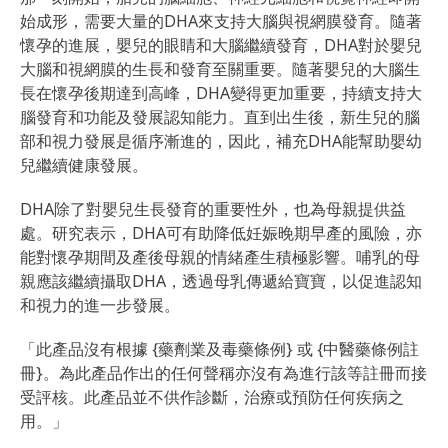
始成形，需要大量的DHA來支持大腦與視網膜發育。隨著
懷孕的進展，嬰兒的眼睛和大腦繼續發育，DHA對於嬰兒
大腦和視網膜的生長和發育至關重要。隨著嬰兒的大腦生
長在懷孕後期達到高峰，DHA變得更加重要，持續支持大
腦發育和功能及發展認知能力。直到出生後，新生兒的腦
部和視力發展是循序漸進的，因此，補充DHA能幫助嬰幼
兒繼續健康發展。
DHA除了對嬰兒生長發育的重要性外，也為母親提供益
處。研究表示，DHA可有助降低妊娠晚期早產的風險，亦
能對懷孕期間及產後母親的情緒產生積極影響。哺乳的母
親應該繼續攝取DHA，透過母乳傳遞給寶寶，以促進認知
和視力的進一步發展。
「此產品沒有根據 {藥劑業及毒藥條例} 或 {中醫藥條例註
冊}。為此產品作出的任何聲稱亦沒有為進行該等註冊而接
受評核。此產品並不供作診斷，治療或預防任何疾病之
用。」