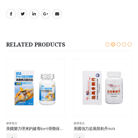
RELATED PRODUCTS
康食品
健康食品
健康
美國樂力理來鈣健青(19+)骨骼保健配方(鈣鎂鋅)100’S
美國強力追風骨刺丹 60’s
美國