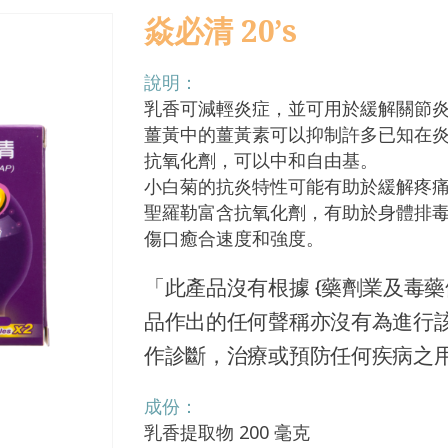
焱必清 20’s
說明：
乳香可減輕炎症，並可用於緩解關節
薑黃中的薑黃素可以抑制許多已知在
抗氧化劑，可以中和自由基。
小白菊的抗炎特性可能有助於緩解疼
聖羅勒富含抗氧化劑，有助於身體排毒
傷口癒合速度和強度。
「此產品沒有根據 {藥劑業及毒藥條
品作出的任何聲稱亦沒有為進行
作診斷，治療或預防任何疾病之
成份：
乳香提取物 200 毫克