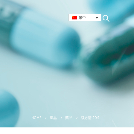
繁中
焱必清 20’S
HOME
產品
藥品