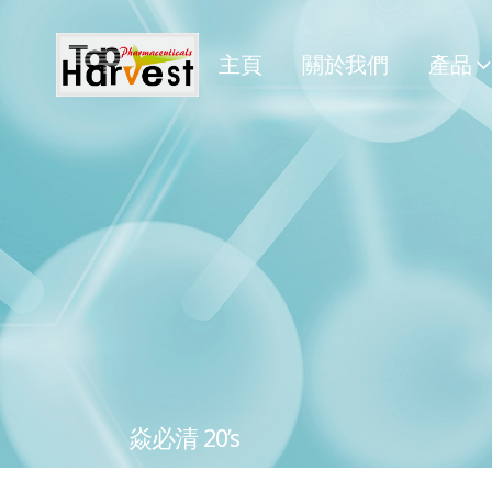
主頁
關於我們
產品
焱必清 20’s