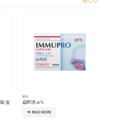
藥品
藥品
謝太公萬應活胳追風刺骨膏貼 20’s
Licassol Scar
READ MORE
READ MO