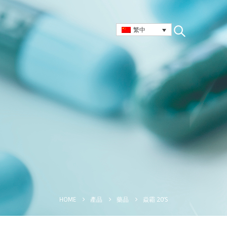
繁中
焱霸 20’S
HOME
產品
藥品