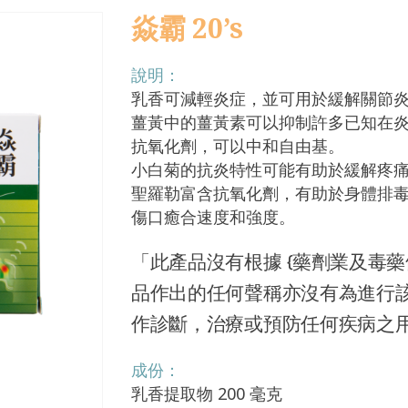
焱霸 20’s
說明：
乳香可減輕炎症，並可用於緩解關節
薑黃中的薑黃素可以抑制許多已知在
抗氧化劑，可以中和自由基。
小白菊的抗炎特性可能有助於緩解疼
聖羅勒富含抗氧化劑，有助於身體排毒
傷口癒合速度和強度。
「此產品沒有根據 {藥劑業及毒藥條
品作出的任何聲稱亦沒有為進行
作診斷，治療或預防任何疾病之
成份：
乳香提取物 200 毫克