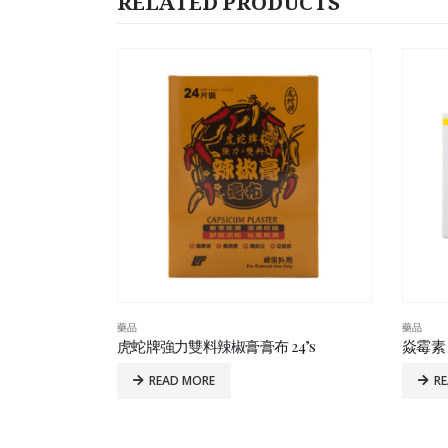
RELATED PRODUCTS
藥品
藥品
4’s
焱霉素 10’s
特福博
READ MORE
R