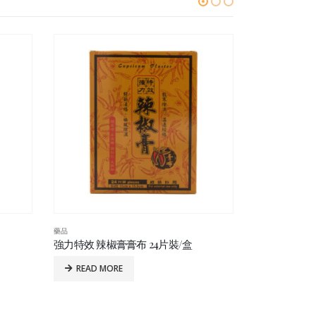
藥品
藥品
大豐堂骨椎靈薄荷外用膏貼 10’s
Nutri Healt
READ MORE
READ MO