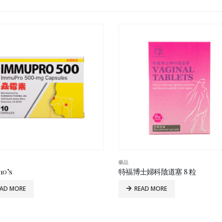
藥品
士婦科陰道塞 8 粒
強力特效 辣椒膏膏布 24片裝/盒
EAD MORE
READ MORE