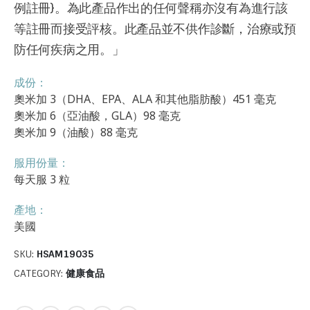
例註冊}。為此產品作出的任何聲稱亦沒有為進行該
等註冊而接受評核。此產品並不供作診斷，治療或預
防任何疾病之用。」
成份：
奧米加 3（DHA、EPA、ALA 和其他脂肪酸）451 毫克
奧米加 6（亞油酸，GLA）98 毫克
奧米加 9（油酸）88 毫克
服用份量：
每天服 3 粒
產地：
美國
SKU:
HSAM19035
CATEGORY:
健康食品