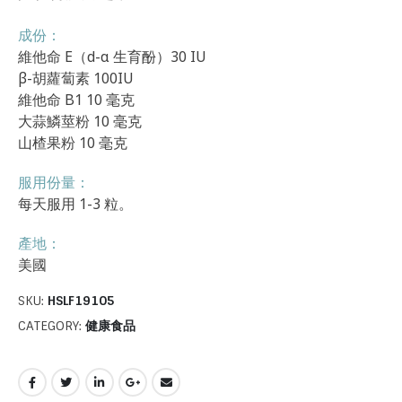
成份：
維他命 E（d-α 生育酚）30 IU
β-胡蘿蔔素 100IU
維他命 B1 10 毫克
大蒜鱗莖粉 10 毫克
山楂果粉 10 毫克
服用份量：
每天服用 1-3 粒。
產地：
美國
SKU:
HSLF19105
CATEGORY:
健康食品