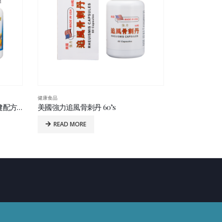
健康食品
健康食品
美國樂力理來鈣健青(19+)骨骼保健配方(鈣鎂鋅)100’S
美國強力追風骨刺丹 60’s
美國 Alvitam
READ MORE
READ MO