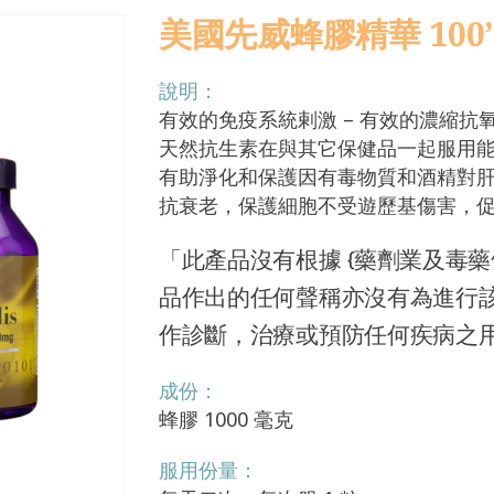
美國先威蜂膠精華 100’
說明：
有效的免疫系統剌激 – 有效的濃縮抗
天然抗生素在與其它保健品一起服用
有助淨化和保護因有毒物質和酒精對
抗衰老，保護細胞不受遊歷基傷害，
「此產品沒有根據 {藥劑業及毒藥條
品作出的任何聲稱亦沒有為進行
作診斷，治療或預防任何疾病之
成份：
蜂膠 1000 毫克
服用份量：