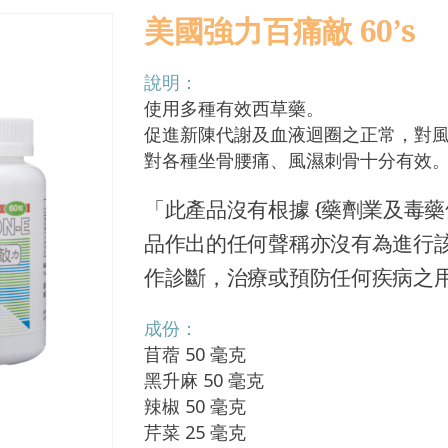
美國強力百痛敵 60’s
說明：
使用多種有效西草藥。
促進新陳代謝及血液迴圈之正常，對
對各種坐骨腰痛、風濕刺骨十分有效
「此產品沒有根據 {藥劑業及毒藥條
品作出的任何聲稱亦沒有為進行
作診斷，治療或預防任何疾病之
成份：
苜蓿 50 毫克
黑升麻 50 毫克
辣椒 50 毫克
芹菜 25 毫克