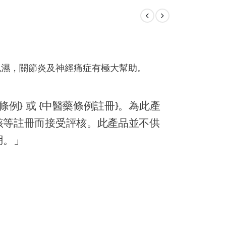
風濕，關節炎及神經痛症有極大幫助。
。
例} 或 {中醫藥條例註冊}。為此產
該等註冊而接受評核。此產品並不供
用。」