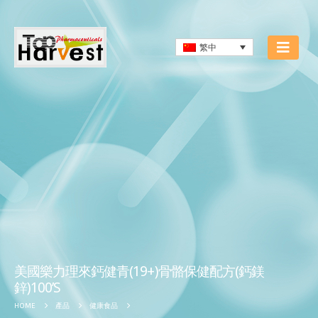
繁中
美國樂力理來鈣健青(19+)骨骼保健配方(鈣鎂
鋅)100’S
HOME
產品
健康食品