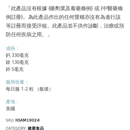
「此產品沒有根據 {藥劑業及毒藥條例} 或 {中醫藥條
例註冊}。為此產品作出的任何聲稱亦沒有為進行該
等註冊而接受評核。此產品並不供作診斷，治療或預
防任何疾病之用。」
成份：
鈣 330毫克
鎂 130毫克
鋅 5毫克
服用份量：
每日服 1-2 粒 （飯後）
產地：
美國
SKU:
HSAM19024
CATEGORY:
健康食品