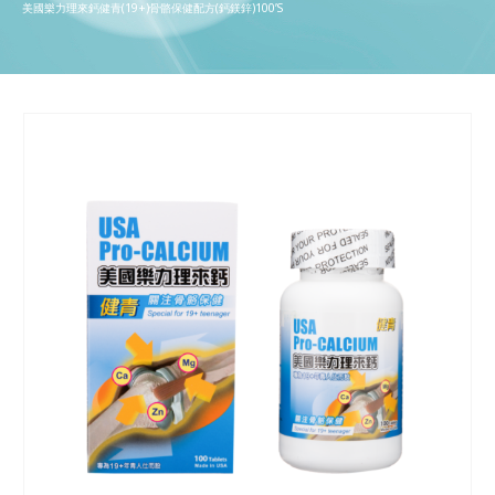
美國樂力理來鈣健青(19+)骨骼保健配方(鈣鎂鋅)100’S