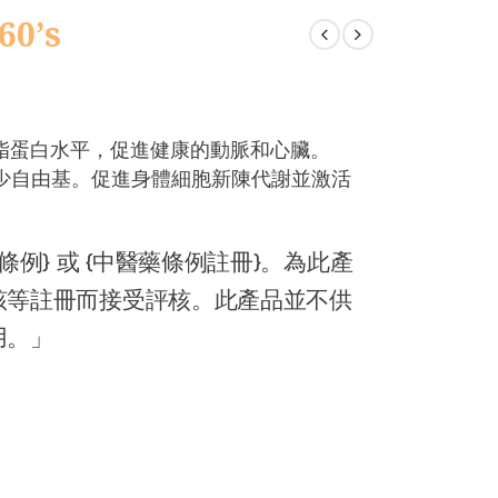
0’s
脂蛋白水平，促進健康的動脈和心臟。
減少自由基。促進身體細胞新陳代謝並激活
例} 或 {中醫藥條例註冊}。為此產
該等註冊而接受評核。此產品並不供
用。」