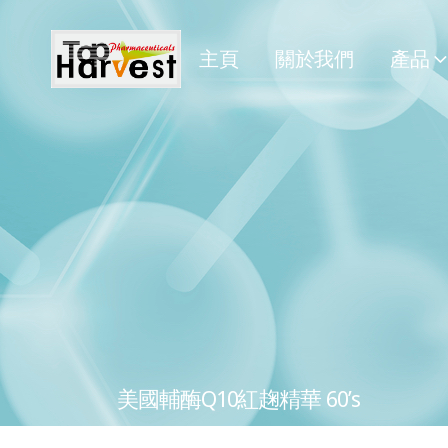
主頁
關於我們
產品
美國輔酶Q10紅趜精華 60’s