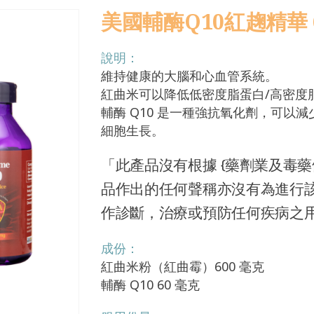
美國輔酶Q10紅趜精華 6
說明：
維持健康的大腦和心血管系統。
紅曲米可以降低低密度脂蛋白/高密度
輔酶 Q10 是一種強抗氧化劑，可以
細胞生長。
「此產品沒有根據 {藥劑業及毒藥條
品作出的任何聲稱亦沒有為進行
作診斷，治療或預防任何疾病之
成份：
紅曲米粉（紅曲霉）600 毫克
輔酶 Q10 60 毫克