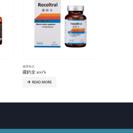
健康食品
健康食品
美國長青（51+歲）骨骼保健配方（鈣鎂鋅） 100’s
美國Pregvi
READ MORE
READ MO