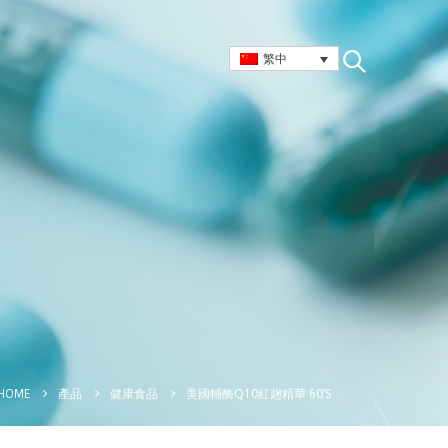
繁中
美國輔酶Q10紅趜精華 60’S
HOME
產品
健康食品