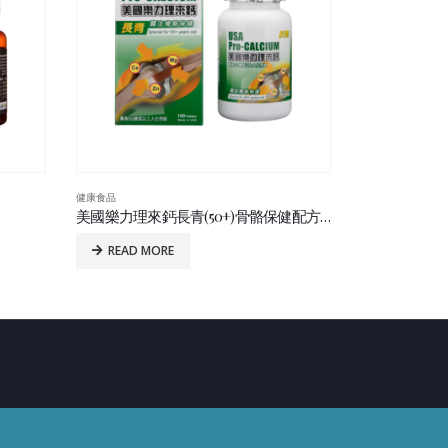
健康食品
健康食品
美國樂力理來鈣長青(50+)骨骼保健配方(鈣鎂鋅)100’S
愛維淨肝寶 60’s
美國 Alvitam
READ MORE
READ MO