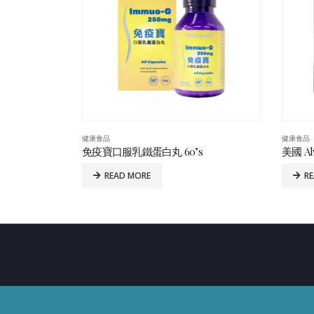
健康食品
健康食品
s
美國 Alvitamed 輔酶Q10紅趜精華 60’s
美國肝美
READ MORE
R