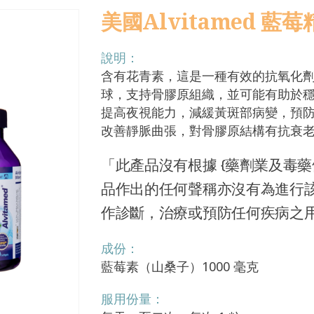
美國Alvitamed 藍莓精
說明：
含有花青素，這是一種有效的抗氧化
球，支持骨膠原組織，並可能有助於
提高夜視能力，減緩黃斑部病變，預
改善靜脈曲張，對骨膠原結構有抗衰
「此產品沒有根據 {藥劑業及毒藥條
品作出的任何聲稱亦沒有為進行
作診斷，治療或預防任何疾病之
成份：
藍莓素（山桑子）1000 毫克
服用份量：