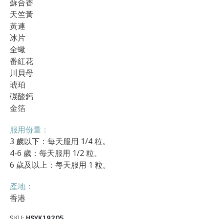
蘇合香
天竺黃
黃連
冰片
全蠍
番紅花
川貝母
琥珀
碳酸鈣
金箔
服用份量：
3 歲以下：每天服用 1/4 粒。
4-6 歲：每天服用 1/2 粒。
6 歲及以上：每天服用 1 粒。
產地：
香港
SKU:
HSYK19205