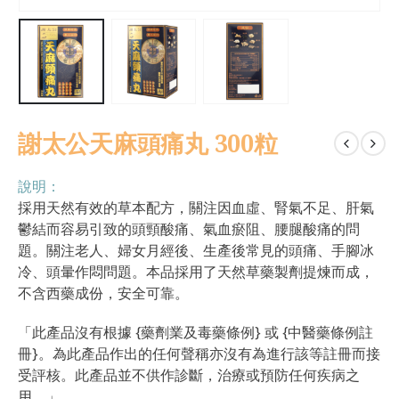
謝太公天麻頭痛丸 300粒
說明：
採用天然有效的草本配方，關注因血虛、腎氣不足、肝氣
鬱結而容易引致的頭頸酸痛、氣血瘀阻、腰腿酸痛的問
題。關注老人、婦女月經後、生產後常見的頭痛、手腳冰
冷、頭暈作悶問題。本品採用了天然草藥製劑提煉而成，
不含西藥成份，安全可靠。
「此產品沒有根據 {藥劑業及毒藥條例} 或 {中醫藥條例註
冊}。為此產品作出的任何聲稱亦沒有為進行該等註冊而接
受評核。此產品並不供作診斷，治療或預防任何疾病之
用。」