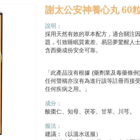
謝太公安神養心丸 60
說明：
採用天然有效的草本配方，適合關注
題，引致睡眠質素差、易惡夢驚醒人
含西藥成份安全可靠。
「此產品沒有根據 {藥劑業及毒藥條例}
任何聲稱亦沒有為進行該等註冊而接
任何疾病之用。」
成分：
酸棗仁、知母、茯苓、甘草、川芎。
服法：
建議：（以溫水送服）