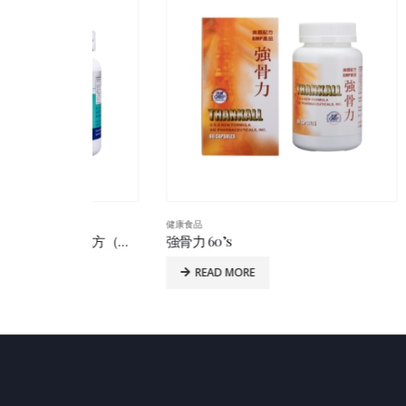
健康食品
健康食品
美國青健（19-50歲）骨骼保健配方（鈣鎂鋅） 100’s
強骨力 60’s
美國強力
READ MORE
R