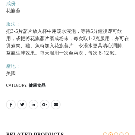
成份：
花旗蔘
服法：
把3-5片蔘片放入杯中用暖水浸泡，等待5分鐘後即可飲
用，或把將花旗蔘片磨成粉末，每次取1-2克服用；亦可在
煲煮肉、雞、魚時加入花旗蔘片，令湯水更具清心潤肺、
益氣生津效果。每天服用一次至兩次，每次 8-12 粒。
產地：
美國
CATEGORY:
健康食品
RELATED PRODUCTS