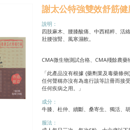
謝太公特強雙效舒筋健腰
說明：
四肢麻木、腰膝酸痛、中西精粹、活
壯腰強腎、風寒濕軟。
CMA微生物測試合格、CMA殘餘農藥
「此產品沒有根據 {藥劑業及毒藥條例}
任何聲稱亦沒有為進行該等註冊而接
任何疾病之用。」
成分：
牛膝、杜仲、續斷、桑寄生、獨活、
服法：