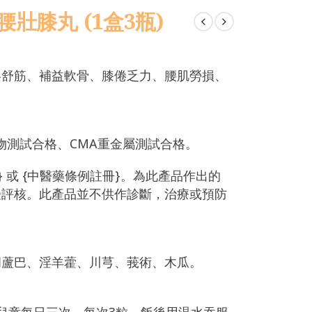
壯膝丸 (1盒3瓶)
絡舒筋、補益軟骨、膝倦乏力、腰肌勞損、
物測試合格、CMA重金屬測試合格。
 或 {中醫藥條例註冊}。為此產品作出的
受評核。此產品並不供作診斷，治療或預防
胡蘆巴、淫羊藿、川芎、莪術、木瓜。