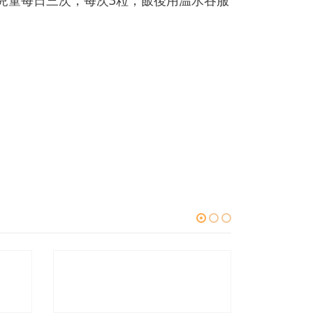
兒童每日三次，每次3粒，飯後用温水吞服