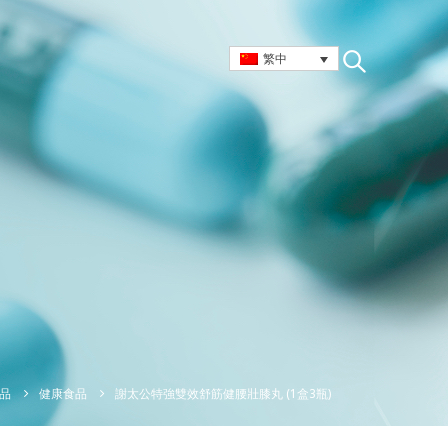
繁中
謝太公特強雙效舒筋健腰壯膝丸 (1盒3瓶)
品
健康食品