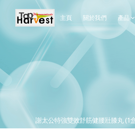
主頁
關於我們
產品
謝太公特強雙效舒筋健腰壯膝丸 (1盒