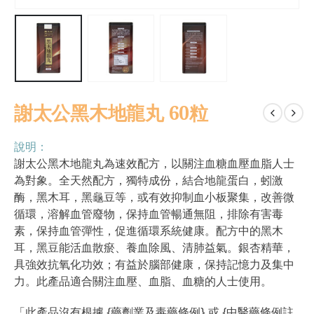
謝太公黑木地龍丸 60粒
說明：
謝太公黑木地龍丸為速效配方，以關注血糖血壓血脂人士
為對象。全天然配方，獨特成份，結合地龍蛋白，蚓激
酶，黑木耳，黑龜豆等，或有效抑制血小板聚集，改善微
循環，溶解血管廢物，保持血管暢通無阻，排除有害毒
素，保持血管彈性，促進循環系統健康。配方中的黑木
耳，黑豆能活血散瘀、養血除風、清肺益氣。銀杏精華，
具強效抗氧化功效；有益於腦部健康，保持記憶力及集中
力。此產品適合關注血壓、血脂、血糖的人士使用。
「此產品沒有根據 {藥劑業及毒藥條例} 或 {中醫藥條例註