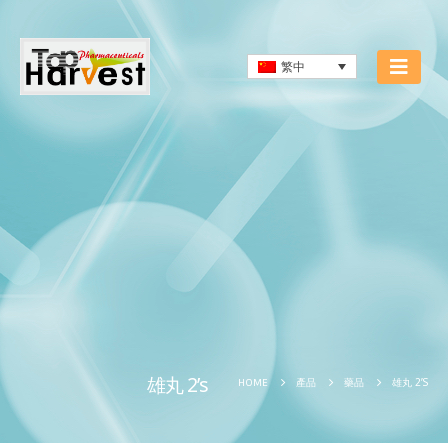
繁中
雄丸 2’s
雄丸 2’S
HOME
產品
藥品