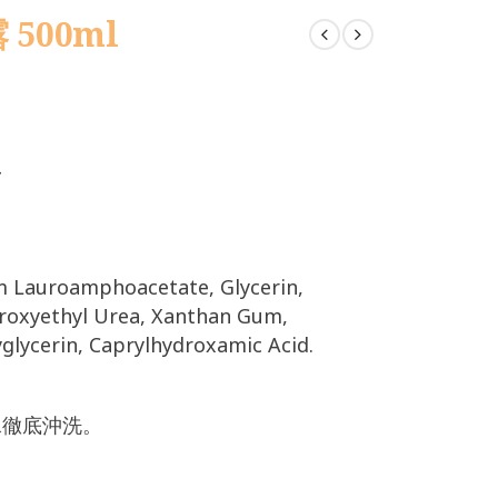
 500ml
膚
m Lauroamphoacetate, Glycerin,
droxyethyl Urea, Xanthan Gum,
xyglycerin, Caprylhydroxamic Acid.
水徹底沖洗。