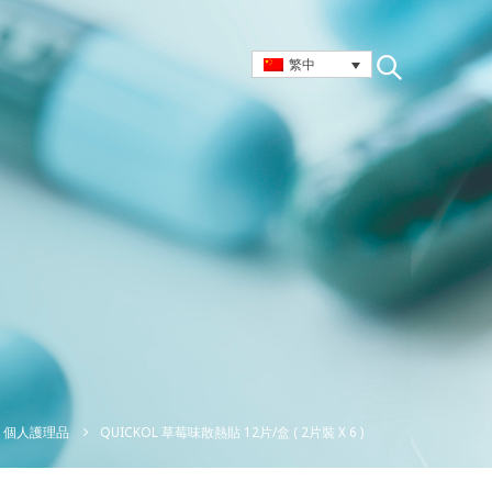
繁中
QUICKOL 草莓味散熱貼 12片/盒 ( 2片裝 X 6 )
個人護理品