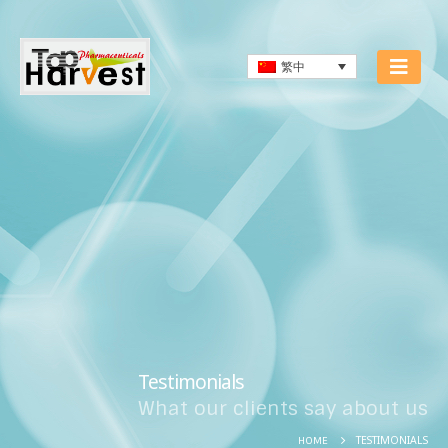
繁中
Testimonials
What our clients say about us
TESTIMONIALS
HOME