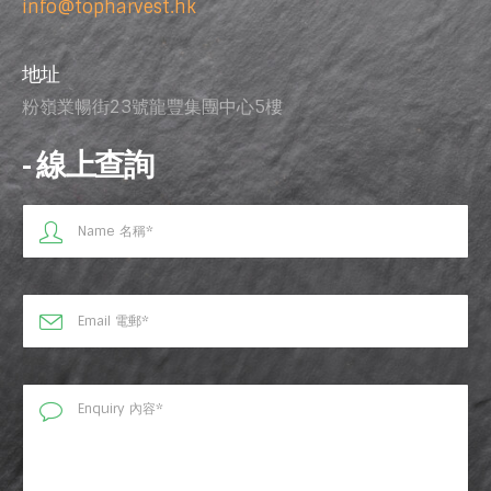
info@topharvest.hk
地址
粉嶺業暢街23號龍豐集團中心5樓
- 線上查詢