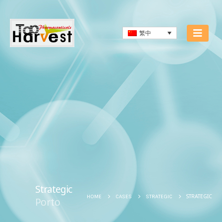
繁中
Strategic
STRATEGIC
HOME
CASES
STRATEGIC
Porto